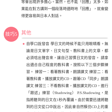
等會出現許多擔心。當然，也不能「回應」太多，如
果能在對方講到一個段落時適時地「回應」，就會變
得更容易與日本人對話。
其他
技巧5
自學口說發音 學日文的時候不能只用眼睛看。無
論是日文單字、日文句型、教科書上的文章，都
必須唸出聲音來，讓自己習慣日文的發音。 請拿
出適合自己程度的教科書，按照以下三個步驟練
習。 練習一：看著教科書，朗讀課文 練習二：看
著教科書，播放課文的CD，跟著CD「同步」朗讀
課文 練習三：不看教科書，播放課文的CD，進行
「跟述」練習（Shadowing） P.S.Shadowing，是
指將聽到的日文在1秒內覆誦。由於需要迅速將聽
到的日文從口中說出，因此會自然模仿CD上的重