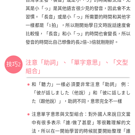
台灣學生發「長音」或是小「っ」的時間都太短，尤
其是小「っ」是其他語言很少見的發音，因此會不太
習慣。「長音」或是小「っ」所需要的時間和其他字
一樣都是「1拍」，所以剛開始學日文時說話速度會
比較慢，「長音」和小「っ」的時間也會變長，所以
發音的時間比自己想像的長2倍~3倍就剛剛好。
注意「助詞」、「單字意思」、「文型
技巧2
組合」
和「聽力」一樣必須要非常注意「助詞」 例：
「彼が話しました（他說）」和「彼に話しまし
た（跟他說）」，助詞不同，意思完全不一樣
注意單字意思與文型組合：對外國人來說日文當
中有很多表示「誰/做了甚麼」等很難理解的文
法，所以在一開始學習的時候就要開始整理「誰