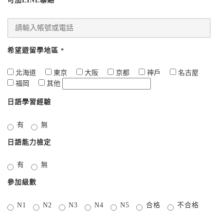
可加LINE聯絡
希望遊留學地區
*
北海道
東京
大阪
京都
神戶
名古屋
福岡
其他
日語學習經驗
有
無
日語能力檢定
有
無
參加級數
N1
N2
N3
N4
N5
合格
不合格