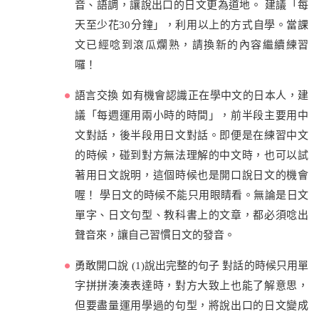
音、語調，讓說出口的日文更為道地。 建議「每
天至少花30分鐘」，利用以上的方式自學。當課
文已經唸到滾瓜爛熟，請換新的內容繼續練習
囉！
語言交換 如有機會認識正在學中文的日本人，建
議「每週運用兩小時的時間」，前半段主要用中
文對話，後半段用日文對話。即便是在練習中文
的時候，碰到對方無法理解的中文時，也可以試
著用日文說明，這個時候也是開口說日文的機會
喔！ 學日文的時候不能只用眼睛看。無論是日文
單字、日文句型、教科書上的文章，都必須唸出
聲音來，讓自己習慣日文的發音。
勇敢開口說 (1)說出完整的句子 對話的時候只用單
字拼拼湊湊表達時，對方大致上也能了解意思，
但要盡量運用學過的句型，將說出口的日文變成