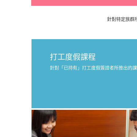
針對特定族群
打工度假課程
針對「已持有」打工度假簽證者所推出的課