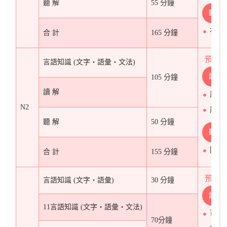
聽 解
55 分鐘
聽
在廣
合 計
165 分鐘
預計
言語知識 (文字‧語彙‧文法)
讀
105 分鐘
讀 解
能看
N2
能閱
聽 解
50 分鐘
聽
除日
合 計
155 分鐘
預計
言語知識 (文字‧語彙)
30 分鐘
讀
11言語知識 (文字‧語彙‧文法)
可看
70分鐘