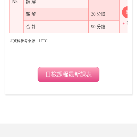
N5
讀 解
聽
聽 解
30 分鐘
在課
合 計
90 分鐘
※資料參考來源：LTTC
日檢課程最新課表