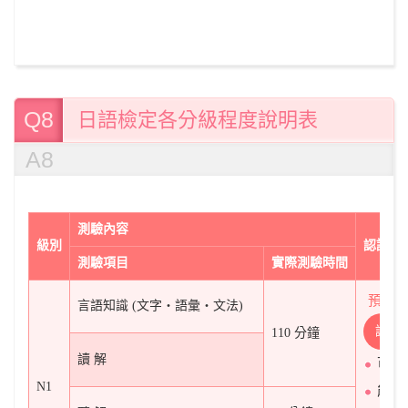
Q8
日語檢定各分級程度說明表
A8
測驗內容
級別
認證基
測驗項目
實際測驗時間
預計
言語知識 (文字‧語彙‧文法)
讀
110 分鐘
讀 解
可閱
N1
能閱