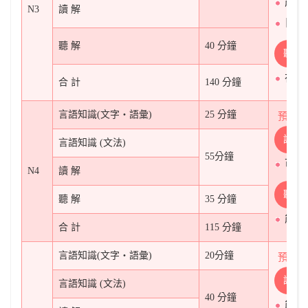
能掌
N3
讀 解
日常
聽 解
40 分鐘
聽
在日
合 計
140 分鐘
言語知識(文字‧語彙)
25 分鐘
預計
讀
言語知識 (文法)
55分鐘
可看
N4
讀 解
聽
聽 解
35 分鐘
能大
合 計
115 分鐘
言語知識(文字‧語彙)
20分鐘
預計
讀
言語知識 (文法)
40 分鐘
能看