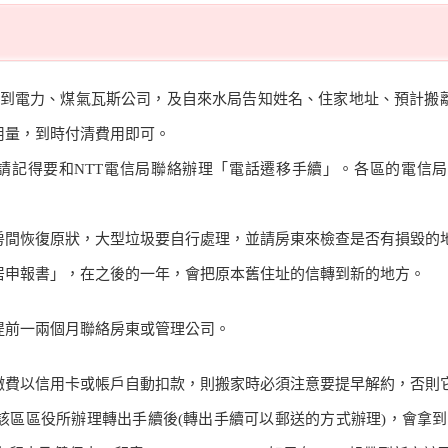
話到電力、煤氣瓦斯公司，及自來水局告知姓名、住家地址、預計搬離
用量，到時付清費用即可。
請記得要和NTT電信局聯絡辦理「電話遷移手續」。各區的電信局
房間恢復原狀，大型垃圾要自行處理，並請房東來檢查是否有損毀的
居申報書」，在之後的一年，會把原本舊住址的信轉到新的地方。
提前一兩個月聯絡房東或管理公司。
繳費以信用卡或帳戶自動扣款，則搬家時必須注意要提早解約，否則
該區區役所辦理轉出手續後(轉出手續可以郵送的方式辦理)，會拿到