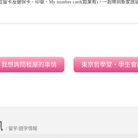
留卡及健保卡、印章、My number card(如果有)，一起帶到新
我想詢問租屋的事情
東京哲學堂‧學生會
訊
/ 留学/遊学情報