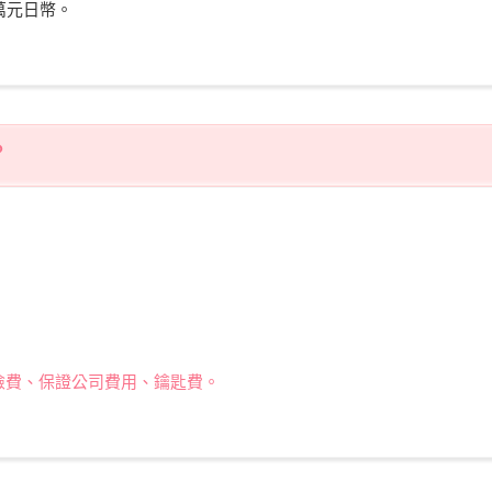
萬元日幣。
？
險費、保證公司費用、鑰匙費。