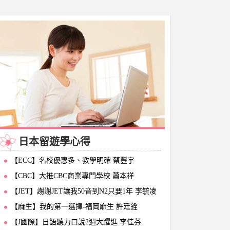
日本留遊學心得
【ECC】名校優惠多、教學明確 蔡豐宇
【CBC】大推CBC商業專門學校 蕭本祥
【JET】謝謝JET讓我50音到N2只要1年 李毓凌
【麻生】我的第一選擇-福岡麻生 許廷銓
【J國際】日語聽力口說2週大躍進 李佳芬