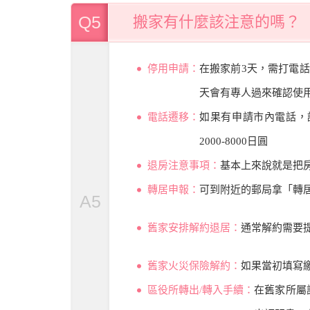
Q5
搬家有什麼該注意的嗎？
停用申請：
在搬家前3天，需打電
天會有專人過來確認使
電話遷移：
如果有申請市內電話，
2000-8000日圓
退房注意事項：
基本上來說就是把
轉居申報：
可到附近的郵局拿「轉
A5
舊家安排解約退居：
通常解約需要
舊家火災保險解約：
如果當初填寫
區役所轉出/轉入手續：
在舊家所屬