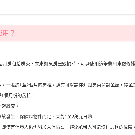
費用？
2個月房租給房東，未來如果房屋毀損時，可以使用這筆費用來做修
用，一般約1至2個月的房租，通常可以請仲介跟房東商討金額，禮金
是1個月份的房租。
一起繳交。
事故發生。保險以物件而定，大約1至2萬元日幣。
，即使有保證人仍需另加入保險費，避免承租人可能沒付房租的風險