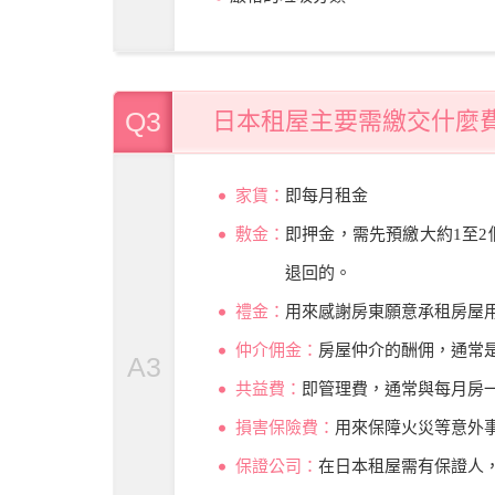
Q3
日本租屋主要需繳交什麼
家賃：
即每月租金
敷金：
即押金，需先預繳大約1至
退回的。
禮金：
用來感謝房東願意承租房屋
仲介佣金：
房屋仲介的酬佣，通常
A3
共益費：
即管理費，通常與每月房
損害保險費：
用來保障火災等意外
保證公司：
在日本租屋需有保證人