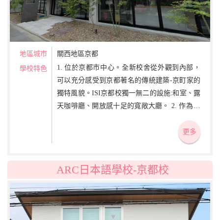
地區城市
關西地區京都
1. 位於京都市中心。全新校舍從外觀到內部，
學校特色
可以充分感受到京都著名的傳統建築-京町家的
獨特風貌。ISI京都校獨一無二的設施:和室、露
天咖啡廳、開放感十足的寬敞大廳。 2. 作為日
本的古都，有著悠久的建築物和祭典活動，可
以體驗豐富的日本文化。 3. 每班人數上限為15
更多
人的小班制。不僅與老師同學之間感覺更親近,
輕鬆的氣氛,重視會話溝通能力的提升。
ARC日本語學校-京都校