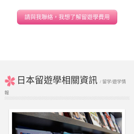
掌握并且靈活運用是我們教學的主旨。 3. 3.經
驗豐富的工作人員不只在言語面給予協助也能
請與我聯絡，我想了解留遊學費用
幫忙解決生活上的疑難雜症。全員都曾是海外
生活的經驗者,最能理解留學生的心情.
日本留遊學相關資訊
/ 留学/遊学情
報