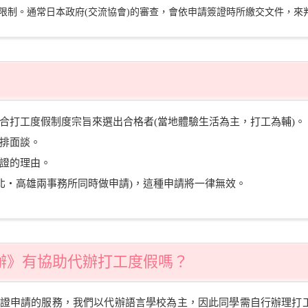
限制。通常日本政府(交流協會)的審查，會依申請簽證時所繳交文件，來
合打工度假制度宗旨來選出合格者(當地體驗生活為主，打工為輔)。
排面談。
證的理由。
台北・高雄兩事務所同時做申請)，這種申請將一律無效。
學代辦》有協助代辦打工度假嗎？
證申請的服務，我們以代辦語言學校為主，因此同學需自行辦理打