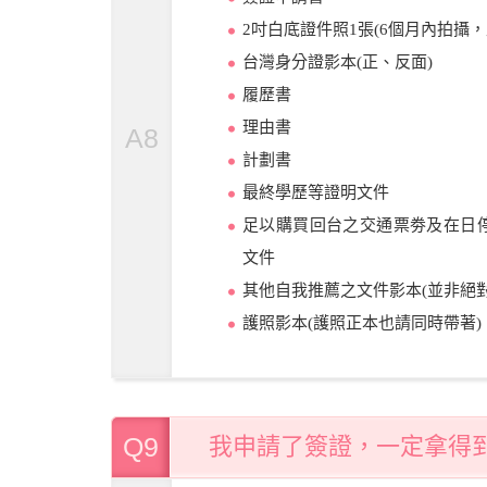
2吋白底證件照1張(6個月內拍攝
台灣身分證影本(正、反面)
履歷書
理由書
A8
計劃書
最終學歷等證明文件
足以購買回台之交通票劵及在日
文件
其他自我推薦之文件影本(並非絕對
護照影本(護照正本也請同時帶著)
Q9
我申請了簽證，一定拿得